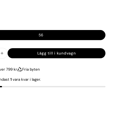
56
Lägg till i kundvagn
kvantiteten för Grant Active Hopsack Kostymby
Öka kvantiteten för Grant Active Hopsack Kos
över 799 kr
Fria byten
endast
1
vara kvar i lager.