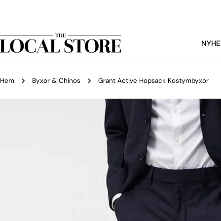
Hoppa
Snabba leveranser
till
innehållet
NYHE
Hem
Byxor & Chinos
Grant Active Hopsack Kostymbyxor
Gå
ill
produktinformation