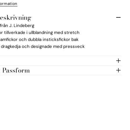
formation
eskrivning
från J. Lindeberg
or tillverkade i ullblandning med stretch
ramfickor och dubbla insticksfickor bak
d dragkedja och designade med pressveck
& Passform