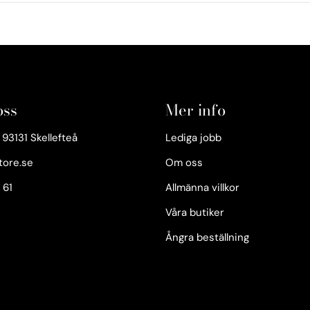
oss
Mer info
93131 Skellefteå
Lediga jobb
tore.se
Om oss
 61
Allmänna villkor
Våra butiker
Ångra beställning