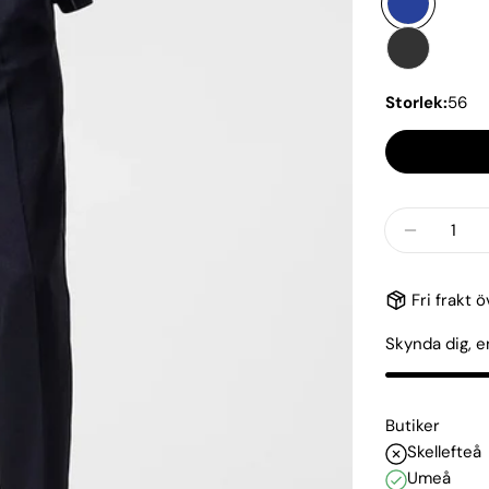
Storlek:
56
Kvantitet
Minska 
Fri frakt 
Skynda dig, 
Butiker
Skellefteå
Umeå