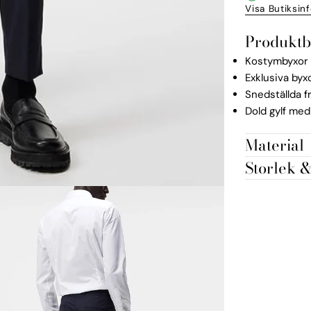
Visa Butiksin
Produktb
Kostymbyxor 
Exklusiva byx
Snedställda f
Dold gylf me
Material
Storlek 