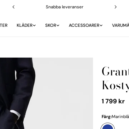
Fria byten
TER
KLÄDER
SKOR
ACCESSOARER
VARUM
Gran
Kost
Vanligt
1 799 kr
pris
Färg:
Marinbl