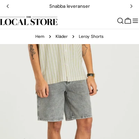
Hoppa
Snabba leveranser
till
innehållet
Vagn
Hem
Kläder
Leroy Shorts
Gå
till
produktinformation
Öppna media 0 i modal