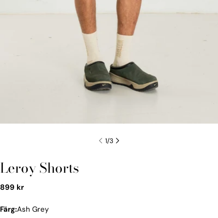
1
/
3
Leroy Shorts
Vanligt
899 kr
pris
Färg:
Ash Grey