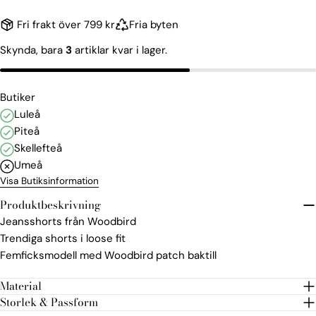
Fri frakt över 799 kr
Fria byten
Skynda, bara
3
artiklar kvar i lager.
Butiker
Luleå
Piteå
Skellefteå
Umeå
Visa Butiksinformation
Produktbeskrivning
Jeansshorts från Woodbird
Trendiga shorts i loose fit
Femficksmodell med Woodbird patch baktill
Material
Storlek & Passform