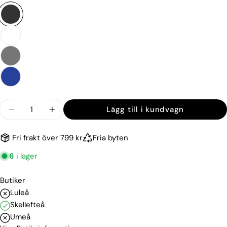
Kvantitet
Lägg till i kundvagn
Minska kvantiteten för Unlimited Keps
Öka kvantiteten för Unlimited Keps
Fri frakt över 799 kr
Fria byten
6
i lager
Butiker
Luleå
Skellefteå
Umeå