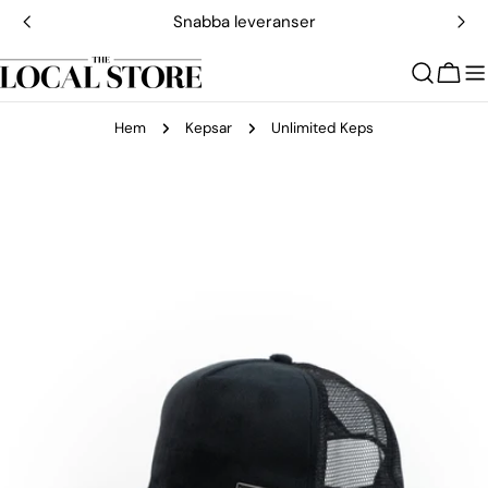
Hoppa
Snabba leveranser
till
innehållet
Vagn
Hem
Kepsar
Unlimited Keps
Gå
till
produktinformation
Öppna media 0 i modal