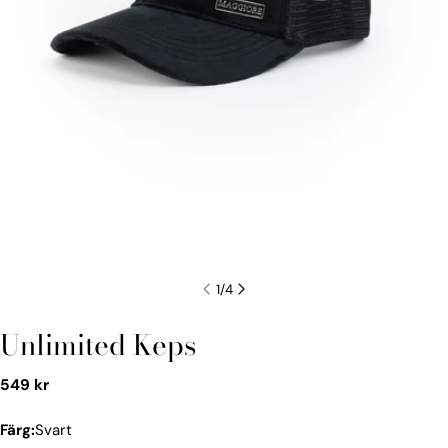
1
/
4
Unlimited Keps
Vanligt
549 kr
pris
Färg:
Svart