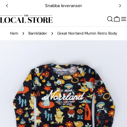
Hoppa
Snabba leveranser
till
innehållet
Vagn
Hem
Barnkläder
Great Norrland Mumin Retro Body
Gå
till
produktinformation
Öppna media 0 i modal