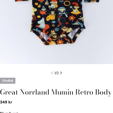
1
/
2
Utsåld
Great Norrland Mumin Retro Body
Vanligt
349 kr
pris