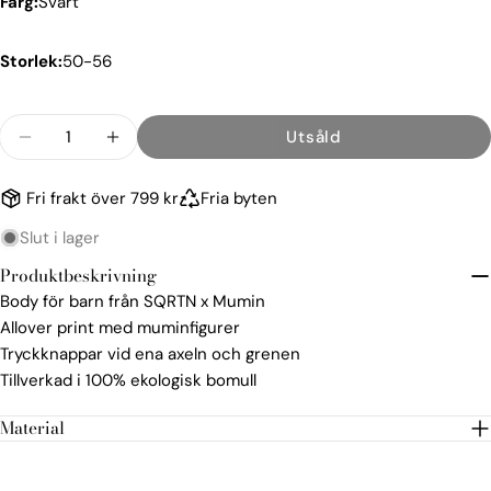
Färg:
Svart
Storlek:
50-56
Kvantitet
Utsåld
Minska kvantiteten för Great Norrland Mumin
Öka kvantiteten för Great Norrland 
Fri frakt över 799 kr
Fria byten
Slut i lager
Produktbeskrivning
Body för barn från SQRTN x Mumin
Allover print med muminfigurer
Tryckknappar vid ena axeln och grenen
Tillverkad i 100% ekologisk bomull
Material