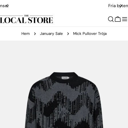
Hoppa
Fria byten
till
innehållet
Vagn
Hem
January Sale
Mick Pullover Tröja
Gå
till
produktinformation
Öppna media 0 i modal