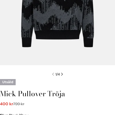
1
/
4
Utsåld
Mick Pullover Tröja
400 kr
799 kr
Försäljningspris
Vanligt
pris