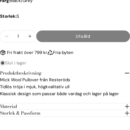
Färg:
Black/Grey
Storlek:
S
Kvantitet
Utsåld
Minska kvantiteten för Mick Pullover Tröja
Öka kvantiteten för Mick Pullover Trö
Fri frakt över 799 kr
Fria byten
Slut i lager
Produktbeskrivning
Mick Wool Pullover från Resteröds
Tidlös tröja i mjuk, högkvalitativ ull
Klassisk design som passar både vardag och lager på lager
Material
Storlek & Passform