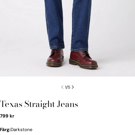
1
/
5
Texas Straight Jeans
Vanligt
799 kr
pris
Färg:
Darkstone