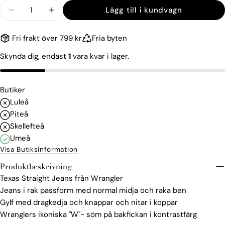
Kvantitet
Lägg till i kundvagn
Minska kvantiteten för Texas Straight Jeans
Öka kvantiteten för Texas Straight J
Fri frakt över 799 kr
Fria byten
Skynda dig, endast
1
vara kvar i lager.
Butiker
Luleå
Piteå
Skellefteå
Umeå
Visa Butiksinformation
Produktbeskrivning
Texas Straight Jeans från Wrangler
Jeans i rak passform med normal midja och raka ben
Gylf med dragkedja och knappar och nitar i koppar
Wranglers ikoniska "W"- söm på bakfickan i kontrastfärg