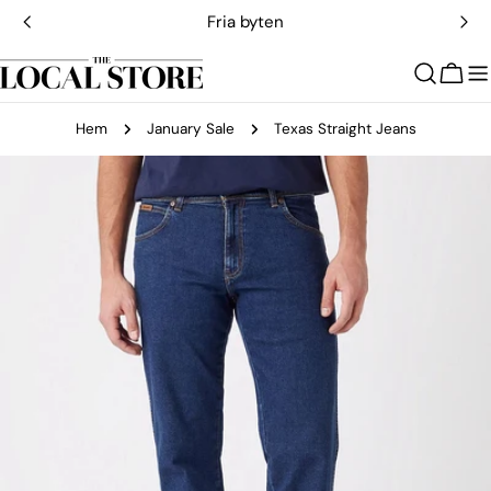
Hoppa
Fria byten
till
innehållet
Vagn
Hem
January Sale
Texas Straight Jeans
Gå
till
produktinformation
Öppna media 0 i modal